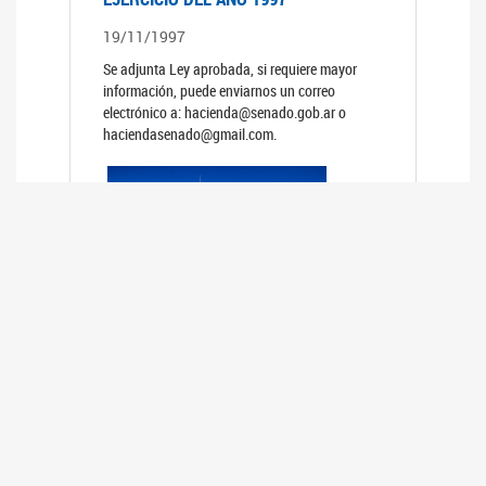
19/11/1997
Se adjunta Ley aprobada, si requiere mayor
información, puede enviarnos un correo
electrónico a: hacienda@senado.gob.ar o
haciendasenado@gmail.com.
PRESUPUESTO GENERAL DE LA
ADMINISTRACION NACIONAL PARA EL
EJERCICIO DEL AÑO 1996
19/11/1996
Se adjunta Ley aprobada, si requiere mayor
información, puede enviarnos un correo