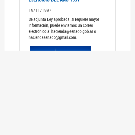
19/11/1997
Se adjunta Ley aprobada, si requiere mayor
información, puede enviarnos un correo
electrónico a: hacienda@senado.gob.ar o
haciendasenado@gmail.com.
PRESUPUESTO GENERAL DE LA
ADMINISTRACION NACIONAL PARA EL
EJERCICIO DEL AÑO 1996
19/11/1996
Se adjunta Ley aprobada, si requiere mayor
información, puede enviarnos un correo