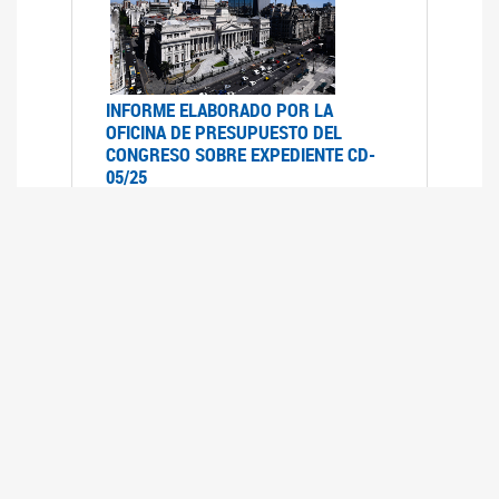
INFORME ELABORADO POR LA
OFICINA DE PRESUPUESTO DEL
CONGRESO SOBRE EXPEDIENTE CD-
05/25
07/07/2025
Informe elaborado por la Oficina de
Presupuesto del Congreso (OPC) a pedido de la
comisión de Presupuesto y Hacienda del HSN
sobre el expediente CD-05/25, Proyecto de Ley
en revisión que declara la emergencia en
discapacidad en todo el territorio nacional
hasta el 31 de diciembre de 2026.- inclu