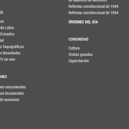
Reforma constitucional de 1949
ES
Reforma constitucional de 1994
nes
ÓRDENES DEL DÍA
 de Labor
 Entrados
COMUNIDAD
tal
s Taquigráficas
Cultura
 de Novedades
Visitas guiadas
TV en vivo
Capacitación
ONES
nes unicamerales
nes bicamerales
de reuniones