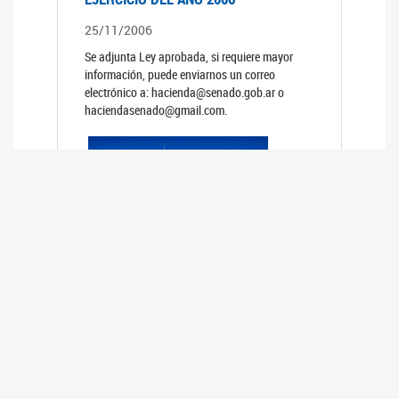
25/11/2006
Se adjunta Ley aprobada, si requiere mayor
información, puede enviarnos un correo
electrónico a: hacienda@senado.gob.ar o
haciendasenado@gmail.com.
REUNIÓN N°39 PLENARIA DE LAS
COMISIONES DE LEGISLACIÓN
GENERAL Y DE PRESUPUESTO Y
HACIENDA
24/10/2006
TRATAMIENTO DE LOS EXPEDIENTES: