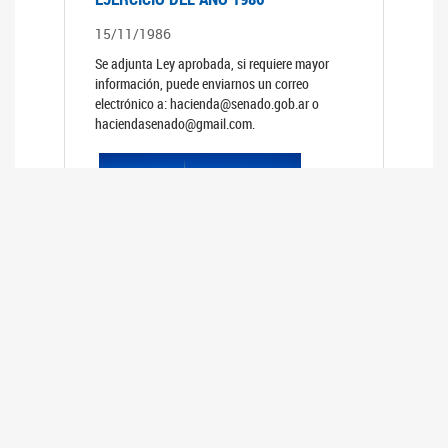
15/11/1986
Se adjunta Ley aprobada, si requiere mayor
información, puede enviarnos un correo
electrónico a: hacienda@senado.gob.ar o
haciendasenado@gmail.com.
PRESUPUESTO GENERAL DE LA
ADMINISTRACION NACIONAL PARA EL
EJERCICIO DEL AÑO 1985
15/11/1985
Se adjunta Ley aprobada, si requiere mayor
información, puede enviarnos un correo