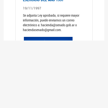
19/11/1997
Se adjunta Ley aprobada, si requiere mayor
información, puede enviarnos un correo
electrónico a: hacienda@senado.gob.ar o
haciendasenado@gmail.com.
PRESUPUESTO GENERAL DE LA
ADMINISTRACION NACIONAL PARA EL
EJERCICIO DEL AÑO 1996
19/11/1996
Se adjunta Ley aprobada, si requiere mayor
información, puede enviarnos un correo