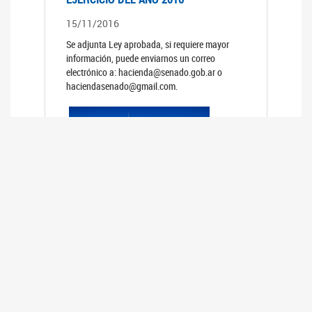
15/11/2016
Se adjunta Ley aprobada, si requiere mayor
información, puede enviarnos un correo
electrónico a: hacienda@senado.gob.ar o
haciendasenado@gmail.com.
PRESUPUESTO GENERAL DE LA
ADMINISTRACION NACIONAL PARA EL
EJERCICIO DEL AÑO 2015
15/11/2015
Se adjunta Ley aprobada, si requiere mayor
información, puede enviarnos un correo