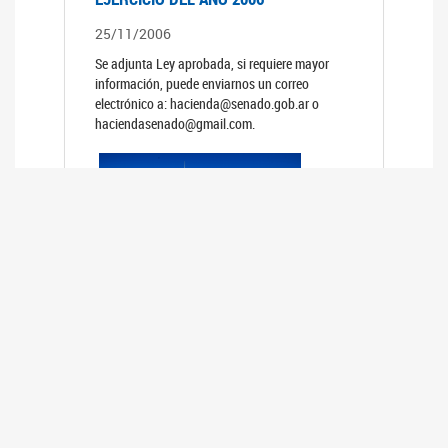
25/11/2006
Se adjunta Ley aprobada, si requiere mayor
información, puede enviarnos un correo
electrónico a: hacienda@senado.gob.ar o
haciendasenado@gmail.com.
REUNIÓN N°39 PLENARIA DE LAS
COMISIONES DE LEGISLACIÓN
GENERAL Y DE PRESUPUESTO Y
HACIENDA
24/10/2006
TRATAMIENTO DE LOS EXPEDIENTES: