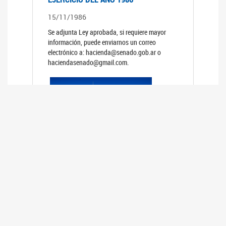
15/11/1986
Se adjunta Ley aprobada, si requiere mayor
información, puede enviarnos un correo
electrónico a: hacienda@senado.gob.ar o
haciendasenado@gmail.com.
PRESUPUESTO GENERAL DE LA
ADMINISTRACION NACIONAL PARA EL
EJERCICIO DEL AÑO 1985
15/11/1985
Se adjunta Ley aprobada, si requiere mayor
información, puede enviarnos un correo