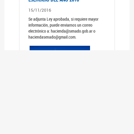
15/11/2016
Se adjunta Ley aprobada, si requiere mayor
información, puede enviarnos un correo
electrónico a: hacienda@senado.gob.ar o
haciendasenado@gmail.com.
PRESUPUESTO GENERAL DE LA
ADMINISTRACION NACIONAL PARA EL
EJERCICIO DEL AÑO 2015
15/11/2015
Se adjunta Ley aprobada, si requiere mayor
información, puede enviarnos un correo