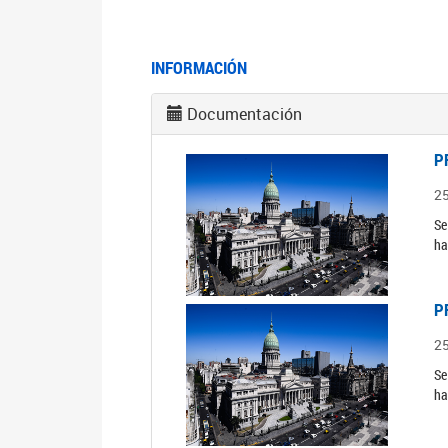
INFORMACIÓN
Documentación
P
2
Se
ha
P
2
Se
ha