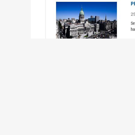
P
2
Se
ha
R
2
TR
P
2
Se
ha