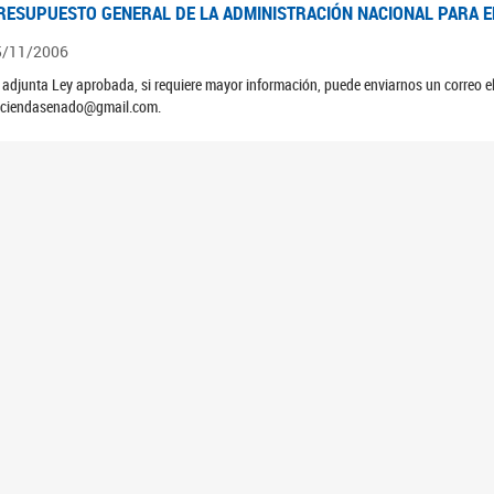
RESUPUESTO GENERAL DE LA ADMINISTRACIÓN NACIONAL PARA EL
5/11/2006
 adjunta Ley aprobada, si requiere mayor información, puede enviarnos un correo 
ciendasenado@gmail.com.
EUNIÓN N°39 PLENARIA DE LAS COMISIONES DE LEGISLACIÓN GE
4/10/2006
ATAMIENTO DE LOS EXPEDIENTES: PROYECTO DE LEY DEUDORES HIPOTECARIO
RESUPUESTO GENERAL DE LA ADMINISTRACIÓN NACIONAL PARA EL
5/11/2005
 adjunta Ley aprobada, si requiere mayor información, puede enviarnos un correo 
ciendasenado@gmail.com.