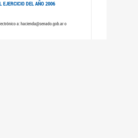
 EJERCICIO DEL AÑO 2006
electrónico a: hacienda@senado.gob.ar o
NERAL Y DE PRESUPUESTO Y HACIENDA
S
 EJERCICIO DEL AÑO 2005
electrónico a: hacienda@senado.gob.ar o