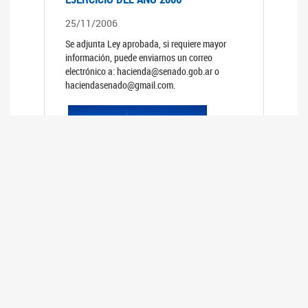
25/11/2006
Se adjunta Ley aprobada, si requiere mayor
información, puede enviarnos un correo
electrónico a: hacienda@senado.gob.ar o
haciendasenado@gmail.com.
REUNIÓN N°39 PLENARIA DE LAS
COMISIONES DE LEGISLACIÓN
GENERAL Y DE PRESUPUESTO Y
HACIENDA
24/10/2006
TRATAMIENTO DE LOS EXPEDIENTES: