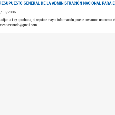
RESUPUESTO GENERAL DE LA ADMINISTRACIÓN NACIONAL PARA EL
5/11/2006
 adjunta Ley aprobada, si requiere mayor información, puede enviarnos un correo 
ciendasenado@gmail.com.
EUNIÓN N°39 PLENARIA DE LAS COMISIONES DE LEGISLACIÓN GE
4/10/2006
ATAMIENTO DE LOS EXPEDIENTES: PROYECTO DE LEY DEUDORES HIPOTECARIO
RESUPUESTO GENERAL DE LA ADMINISTRACIÓN NACIONAL PARA EL
5/11/2005
 adjunta Ley aprobada, si requiere mayor información, puede enviarnos un correo 
ciendasenado@gmail.com.