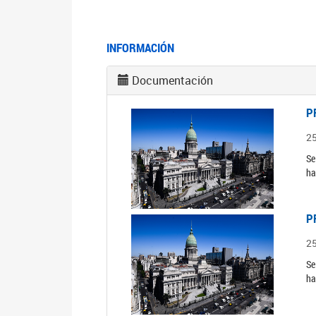
INFORMACIÓN
Documentación
P
2
Se
ha
P
2
Se
ha