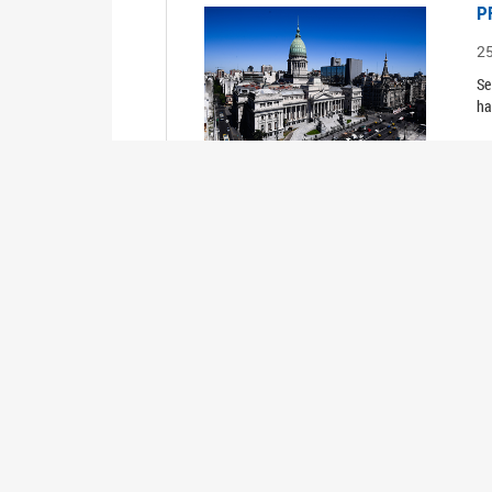
P
2
Se
ha
R
2
TR
P
2
Se
ha