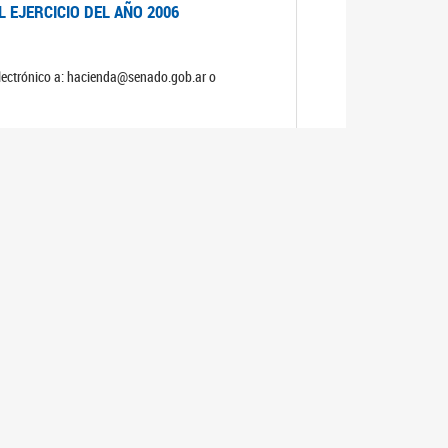
 EJERCICIO DEL AÑO 2006
electrónico a: hacienda@senado.gob.ar o
NERAL Y DE PRESUPUESTO Y HACIENDA
S
 EJERCICIO DEL AÑO 2005
electrónico a: hacienda@senado.gob.ar o