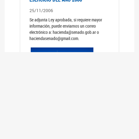
25/11/2006
Se adjunta Ley aprobada, si requiere mayor
información, puede enviarnos un correo
electrónico a: hacienda@senado.gob.ar o
haciendasenado@gmail.com.
REUNIÓN N°39 PLENARIA DE LAS
COMISIONES DE LEGISLACIÓN
GENERAL Y DE PRESUPUESTO Y
HACIENDA
24/10/2006
TRATAMIENTO DE LOS EXPEDIENTES: