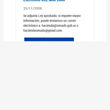
25/11/2006
Se adjunta Ley aprobada, si requiere mayor
información, puede enviarnos un correo
electrónico a: hacienda@senado.gob.ar o
haciendasenado@gmail.com.
REUNIÓN N°39 PLENARIA DE LAS
COMISIONES DE LEGISLACIÓN
GENERAL Y DE PRESUPUESTO Y
HACIENDA
24/10/2006
TRATAMIENTO DE LOS EXPEDIENTES: