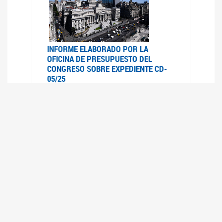
INFORME ELABORADO POR LA
OFICINA DE PRESUPUESTO DEL
CONGRESO SOBRE EXPEDIENTE CD-
05/25
07/07/2025
Informe elaborado por la Oficina de
Presupuesto del Congreso (OPC) a pedido de la
comisión de Presupuesto y Hacienda del HSN
sobre el expediente CD-05/25, Proyecto de Ley
en revisión que declara la emergencia en
discapacidad en todo el territorio nacional
hasta el 31 de diciembre de 2026.- inclu