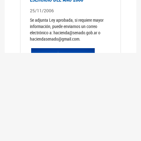
25/11/2006
Se adjunta Ley aprobada, si requiere mayor
información, puede enviarnos un correo
electrónico a: hacienda@senado.gob.ar o
haciendasenado@gmail.com.
REUNIÓN N°39 PLENARIA DE LAS
COMISIONES DE LEGISLACIÓN
GENERAL Y DE PRESUPUESTO Y
HACIENDA
24/10/2006
TRATAMIENTO DE LOS EXPEDIENTES: