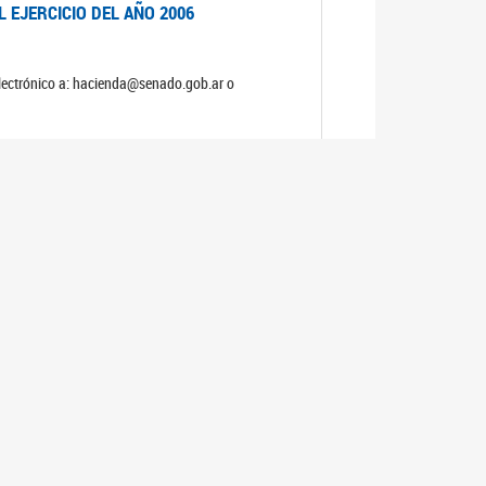
 EJERCICIO DEL AÑO 2006
electrónico a: hacienda@senado.gob.ar o
NERAL Y DE PRESUPUESTO Y HACIENDA
S
 EJERCICIO DEL AÑO 2005
electrónico a: hacienda@senado.gob.ar o