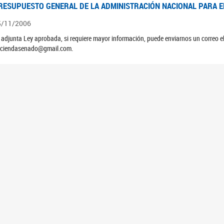
RESUPUESTO GENERAL DE LA ADMINISTRACIÓN NACIONAL PARA EL
5/11/2006
 adjunta Ley aprobada, si requiere mayor información, puede enviarnos un correo 
ciendasenado@gmail.com.
EUNIÓN N°39 PLENARIA DE LAS COMISIONES DE LEGISLACIÓN GE
4/10/2006
ATAMIENTO DE LOS EXPEDIENTES: PROYECTO DE LEY DEUDORES HIPOTECARIO
RESUPUESTO GENERAL DE LA ADMINISTRACIÓN NACIONAL PARA EL
5/11/2005
 adjunta Ley aprobada, si requiere mayor información, puede enviarnos un correo 
ciendasenado@gmail.com.