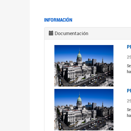
INFORMACIÓN
Documentación
P
2
Se
ha
P
2
Se
ha