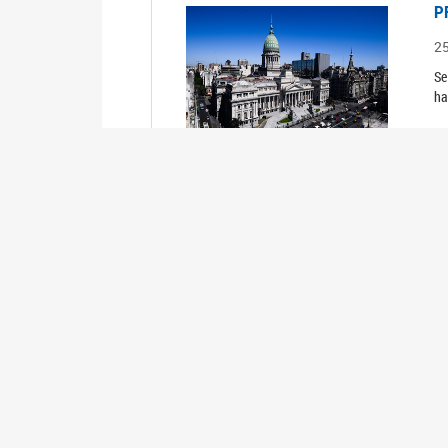
P
2
Se
ha
R
2
TR
P
2
Se
ha