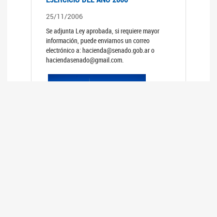
25/11/2006
Se adjunta Ley aprobada, si requiere mayor
información, puede enviarnos un correo
electrónico a: hacienda@senado.gob.ar o
haciendasenado@gmail.com.
REUNIÓN N°39 PLENARIA DE LAS
COMISIONES DE LEGISLACIÓN
GENERAL Y DE PRESUPUESTO Y
HACIENDA
24/10/2006
TRATAMIENTO DE LOS EXPEDIENTES: