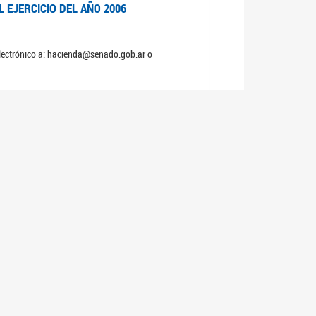
 EJERCICIO DEL AÑO 2006
electrónico a: hacienda@senado.gob.ar o
NERAL Y DE PRESUPUESTO Y HACIENDA
S
 EJERCICIO DEL AÑO 2005
electrónico a: hacienda@senado.gob.ar o