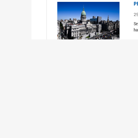
P
2
Se
ha
R
2
TR
P
2
Se
ha