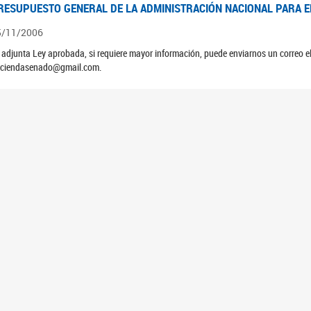
RESUPUESTO GENERAL DE LA ADMINISTRACIÓN NACIONAL PARA EL
5/11/2006
 adjunta Ley aprobada, si requiere mayor información, puede enviarnos un correo 
ciendasenado@gmail.com.
EUNIÓN N°39 PLENARIA DE LAS COMISIONES DE LEGISLACIÓN GE
4/10/2006
ATAMIENTO DE LOS EXPEDIENTES: PROYECTO DE LEY DEUDORES HIPOTECARIO
RESUPUESTO GENERAL DE LA ADMINISTRACIÓN NACIONAL PARA EL
5/11/2005
 adjunta Ley aprobada, si requiere mayor información, puede enviarnos un correo 
ciendasenado@gmail.com.