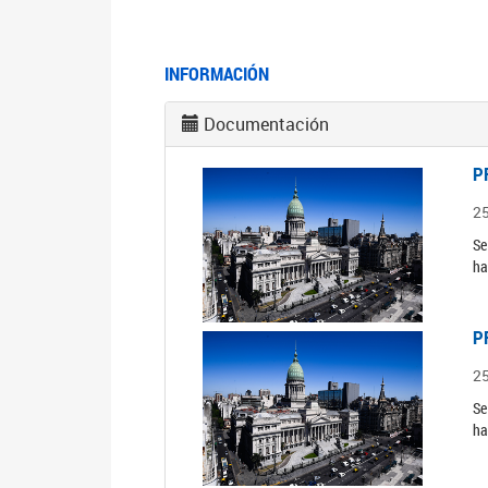
INFORMACIÓN
Documentación
P
2
Se
ha
P
2
Se
ha