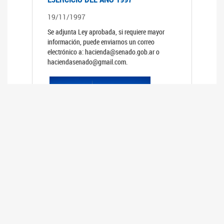
19/11/1997
Se adjunta Ley aprobada, si requiere mayor
información, puede enviarnos un correo
electrónico a: hacienda@senado.gob.ar o
haciendasenado@gmail.com.
PRESUPUESTO GENERAL DE LA
ADMINISTRACION NACIONAL PARA EL
EJERCICIO DEL AÑO 1996
19/11/1996
Se adjunta Ley aprobada, si requiere mayor
información, puede enviarnos un correo