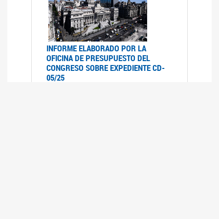
INFORME ELABORADO POR LA
OFICINA DE PRESUPUESTO DEL
CONGRESO SOBRE EXPEDIENTE CD-
05/25
07/07/2025
Informe elaborado por la Oficina de
Presupuesto del Congreso (OPC) a pedido de la
comisión de Presupuesto y Hacienda del HSN
sobre el expediente CD-05/25, Proyecto de Ley
en revisión que declara la emergencia en
discapacidad en todo el territorio nacional
hasta el 31 de diciembre de 2026.- inclu