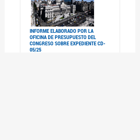
INFORME ELABORADO POR LA
OFICINA DE PRESUPUESTO DEL
CONGRESO SOBRE EXPEDIENTE CD-
05/25
07/07/2025
Informe elaborado por la Oficina de
Presupuesto del Congreso (OPC) a pedido de la
comisión de Presupuesto y Hacienda del HSN
sobre el expediente CD-05/25, Proyecto de Ley
en revisión que declara la emergencia en
discapacidad en todo el territorio nacional
hasta el 31 de diciembre de 2026.- inclu