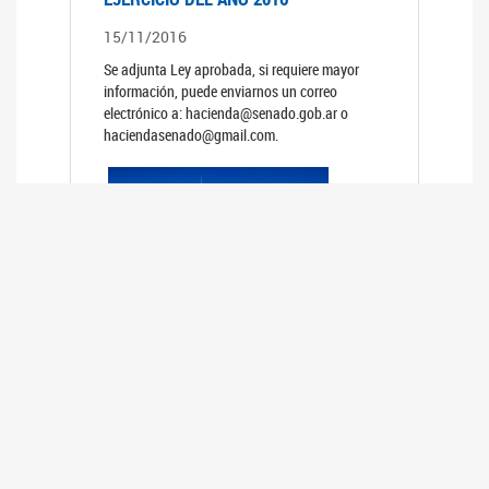
15/11/2016
Se adjunta Ley aprobada, si requiere mayor
información, puede enviarnos un correo
electrónico a: hacienda@senado.gob.ar o
haciendasenado@gmail.com.
PRESUPUESTO GENERAL DE LA
ADMINISTRACION NACIONAL PARA EL
EJERCICIO DEL AÑO 2015
15/11/2015
Se adjunta Ley aprobada, si requiere mayor
información, puede enviarnos un correo