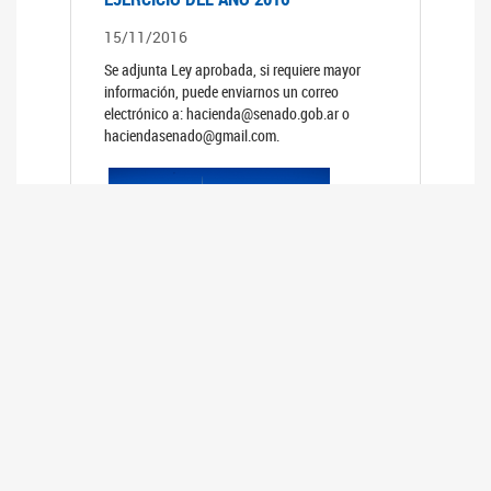
15/11/2016
Se adjunta Ley aprobada, si requiere mayor
información, puede enviarnos un correo
electrónico a: hacienda@senado.gob.ar o
haciendasenado@gmail.com.
PRESUPUESTO GENERAL DE LA
ADMINISTRACION NACIONAL PARA EL
EJERCICIO DEL AÑO 2015
15/11/2015
Se adjunta Ley aprobada, si requiere mayor
información, puede enviarnos un correo