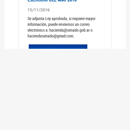
15/11/2016
Se adjunta Ley aprobada, si requiere mayor
información, puede enviarnos un correo
electrónico a: hacienda@senado.gob.ar o
haciendasenado@gmail.com.
PRESUPUESTO GENERAL DE LA
ADMINISTRACION NACIONAL PARA EL
EJERCICIO DEL AÑO 2015
15/11/2015
Se adjunta Ley aprobada, si requiere mayor
información, puede enviarnos un correo