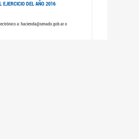
 EJERCICIO DEL AÑO 2016
electrónico a: hacienda@senado.gob.ar o
 EJERCICIO DEL AÑO 2015
electrónico a: hacienda@senado.gob.ar o
 EJERCICIO DEL AÑO 2014
electrónico a: hacienda@senado.gob.ar o