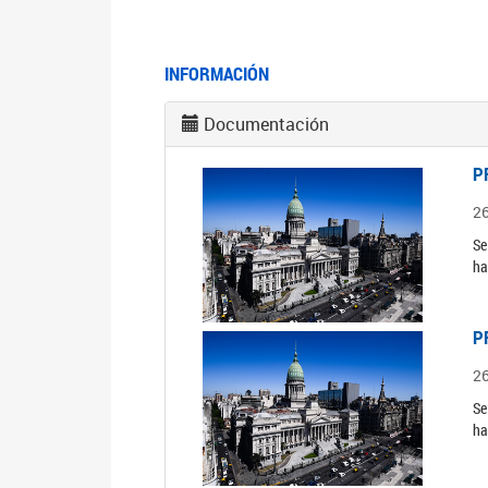
INFORMACIÓN
Documentación
P
2
Se
ha
P
2
Se
ha