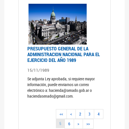
PRESUPUESTO GENERAL DE LA
ADMINISTRACION NACIONAL PARA EL
EJERCICIO DEL AÑO 1989
15/11/1989
Se adjunta Ley aprobada, si requiere mayor
información, puede enviarnos un correo
electrónico a: hacienda@senado.gob.ar o
haciendasenado@gmail.com.
<<
<
2
3
4
5
6
>
>>