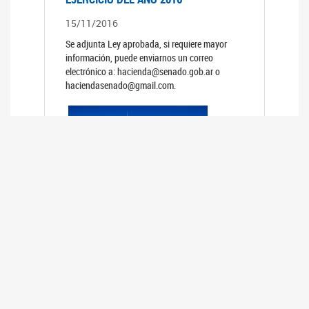
15/11/2016
Se adjunta Ley aprobada, si requiere mayor
información, puede enviarnos un correo
electrónico a: hacienda@senado.gob.ar o
haciendasenado@gmail.com.
PRESUPUESTO GENERAL DE LA
ADMINISTRACION NACIONAL PARA EL
EJERCICIO DEL AÑO 2015
15/11/2015
Se adjunta Ley aprobada, si requiere mayor
información, puede enviarnos un correo