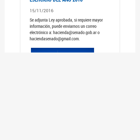
15/11/2016
Se adjunta Ley aprobada, si requiere mayor
información, puede enviarnos un correo
electrónico a: hacienda@senado.gob.ar o
haciendasenado@gmail.com.
PRESUPUESTO GENERAL DE LA
ADMINISTRACION NACIONAL PARA EL
EJERCICIO DEL AÑO 2015
15/11/2015
Se adjunta Ley aprobada, si requiere mayor
información, puede enviarnos un correo