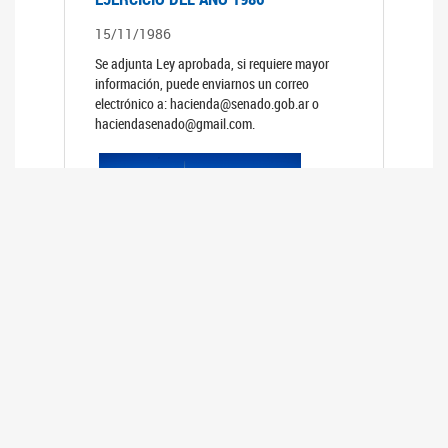
15/11/1986
Se adjunta Ley aprobada, si requiere mayor
información, puede enviarnos un correo
electrónico a: hacienda@senado.gob.ar o
haciendasenado@gmail.com.
PRESUPUESTO GENERAL DE LA
ADMINISTRACION NACIONAL PARA EL
EJERCICIO DEL AÑO 1985
15/11/1985
Se adjunta Ley aprobada, si requiere mayor
información, puede enviarnos un correo