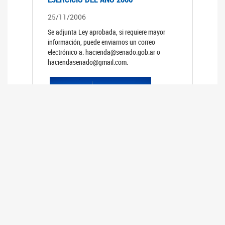
25/11/2006
Se adjunta Ley aprobada, si requiere mayor
información, puede enviarnos un correo
electrónico a: hacienda@senado.gob.ar o
haciendasenado@gmail.com.
REUNIÓN N°39 PLENARIA DE LAS
COMISIONES DE LEGISLACIÓN
GENERAL Y DE PRESUPUESTO Y
HACIENDA
24/10/2006
TRATAMIENTO DE LOS EXPEDIENTES: