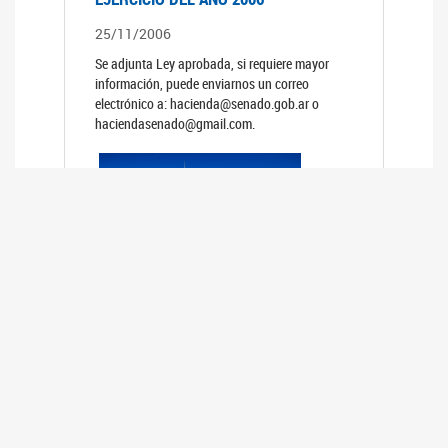
25/11/2006
Se adjunta Ley aprobada, si requiere mayor
información, puede enviarnos un correo
electrónico a: hacienda@senado.gob.ar o
haciendasenado@gmail.com.
REUNIÓN N°39 PLENARIA DE LAS
COMISIONES DE LEGISLACIÓN
GENERAL Y DE PRESUPUESTO Y
HACIENDA
24/10/2006
TRATAMIENTO DE LOS EXPEDIENTES: