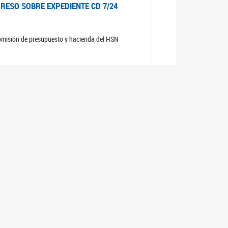
RESO SOBRE EXPEDIENTE CD 7/24
comisión de presupuesto y hacienda del HSN
RESO SOBRE EXPEDIENTE S-2524/23
 Comisión de Presupuesto y Hacienda del HSN
 de la aviación".
RESO SOBRE EXPEDIENTE S-434/24
comisión de presupuesto y hacienda del HSN sobre
n de ingresos para la producción algodonera"