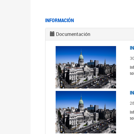
INFORMACIÓN
Documentación
I
3
In
so
I
2
In
so