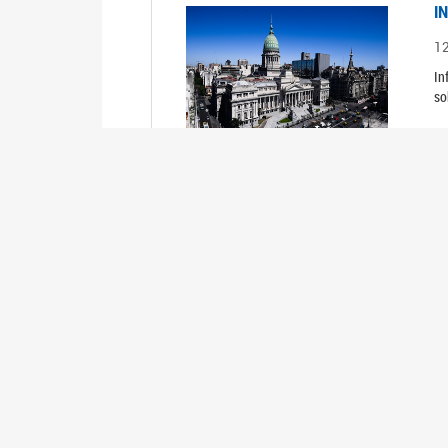
I
1
In
so
I
1
In
so
I
1
In
el