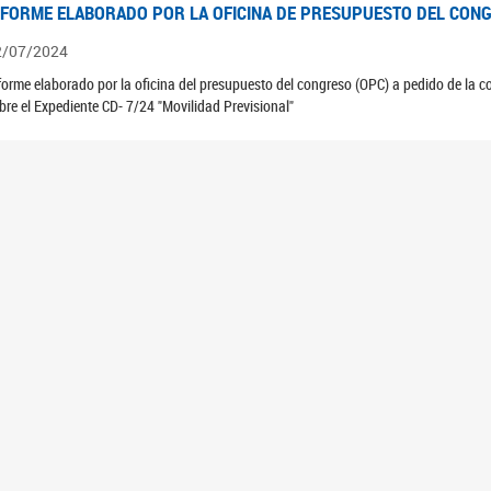
NFORME ELABORADO POR LA OFICINA DE PRESUPUESTO DEL CONG
2/07/2024
forme elaborado por la oficina del presupuesto del congreso (OPC) a pedido de la 
bre el Expediente CD- 7/24 "Movilidad Previsional"
NFORME ELABORADO POR LA OFICINA DE PRESUPUESTO DEL CONG
6/05/2024
forme elaborado por la oficina del presupuesto del Congreso (OPC) a pedido de la
bre el expediente S-2524/23 "Proyecto de Ley sobre derogación de tasa de seguridad
NFORME ELABORADO POR LA OFICINA DE PRESUPUESTO DEL CONG
4/05/2024
forme elaborado por la oficina de presupuesto del congreso (OPC) a pedido de la 
 Expediente S- 434/24,"Proyecto de Ley sobre ampliación del fondo de compensació