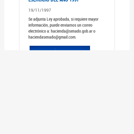
19/11/1997
Se adjunta Ley aprobada, si requiere mayor
información, puede enviarnos un correo
electrónico a: hacienda@senado.gob.ar o
haciendasenado@gmail.com.
PRESUPUESTO GENERAL DE LA
ADMINISTRACION NACIONAL PARA EL
EJERCICIO DEL AÑO 1996
19/11/1996
Se adjunta Ley aprobada, si requiere mayor
información, puede enviarnos un correo