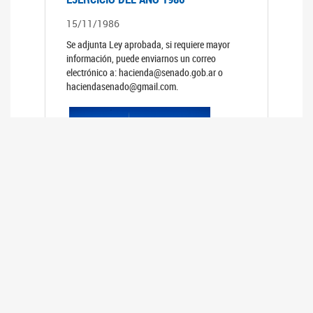
15/11/1986
Se adjunta Ley aprobada, si requiere mayor
información, puede enviarnos un correo
electrónico a: hacienda@senado.gob.ar o
haciendasenado@gmail.com.
PRESUPUESTO GENERAL DE LA
ADMINISTRACION NACIONAL PARA EL
EJERCICIO DEL AÑO 1985
15/11/1985
Se adjunta Ley aprobada, si requiere mayor
información, puede enviarnos un correo