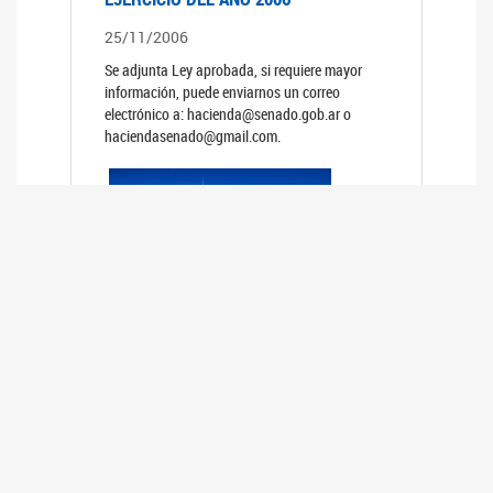
25/11/2006
Se adjunta Ley aprobada, si requiere mayor
información, puede enviarnos un correo
electrónico a: hacienda@senado.gob.ar o
haciendasenado@gmail.com.
REUNIÓN N°39 PLENARIA DE LAS
COMISIONES DE LEGISLACIÓN
GENERAL Y DE PRESUPUESTO Y
HACIENDA
24/10/2006
TRATAMIENTO DE LOS EXPEDIENTES: