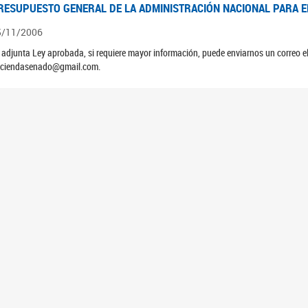
RESUPUESTO GENERAL DE LA ADMINISTRACIÓN NACIONAL PARA EL
5/11/2006
 adjunta Ley aprobada, si requiere mayor información, puede enviarnos un correo 
ciendasenado@gmail.com.
EUNIÓN N°39 PLENARIA DE LAS COMISIONES DE LEGISLACIÓN GE
4/10/2006
ATAMIENTO DE LOS EXPEDIENTES: PROYECTO DE LEY DEUDORES HIPOTECARIO
RESUPUESTO GENERAL DE LA ADMINISTRACIÓN NACIONAL PARA EL
5/11/2005
 adjunta Ley aprobada, si requiere mayor información, puede enviarnos un correo 
ciendasenado@gmail.com.