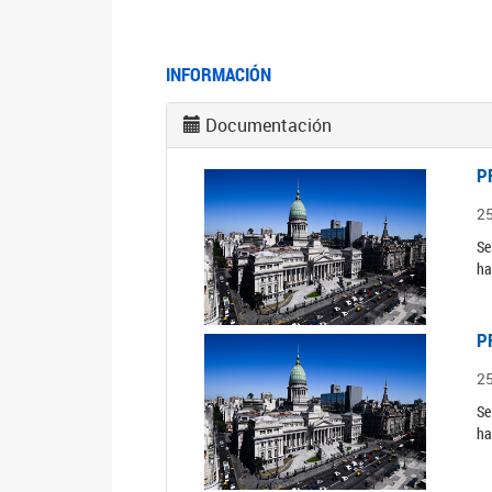
INFORMACIÓN
Documentación
P
2
Se
ha
P
2
Se
ha