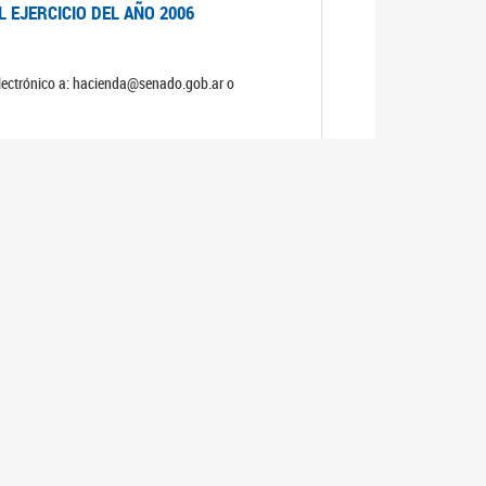
 EJERCICIO DEL AÑO 2006
electrónico a: hacienda@senado.gob.ar o
NERAL Y DE PRESUPUESTO Y HACIENDA
S
 EJERCICIO DEL AÑO 2005
electrónico a: hacienda@senado.gob.ar o