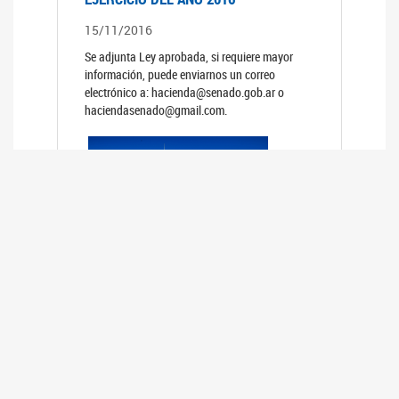
15/11/2016
Se adjunta Ley aprobada, si requiere mayor
información, puede enviarnos un correo
electrónico a: hacienda@senado.gob.ar o
haciendasenado@gmail.com.
PRESUPUESTO GENERAL DE LA
ADMINISTRACION NACIONAL PARA EL
EJERCICIO DEL AÑO 2015
15/11/2015
Se adjunta Ley aprobada, si requiere mayor
información, puede enviarnos un correo