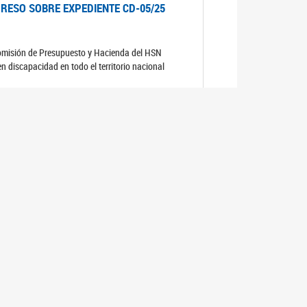
RESO SOBRE EXPEDIENTE CD-05/25
comisión de Presupuesto y Hacienda del HSN
n discapacidad en todo el territorio nacional
RESO SOBRE EXPEDIENTE CD-04/25
comisión de Presupuesto y Hacienda del HSN
RESO SOBRE EXPEDIENTE CD-06/25
comisión de Presupuesto y Hacienda del HSN.