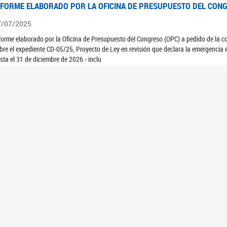
NFORME ELABORADO POR LA OFICINA DE PRESUPUESTO DEL CONG
7/07/2025
forme elaborado por la Oficina de Presupuesto del Congreso (OPC) a pedido de la 
bre el expediente CD-05/25, Proyecto de Ley en revisión que declara la emergencia e
sta el 31 de diciembre de 2026.- inclu
NFORME ELABORADO POR LA OFICINA DE PRESUPUESTO DEL CONG
7/07/2025
forme elaborado por la Oficina de Presupuesto del Congreso (OPC) a pedido de la 
NFORME ELABORADO POR LA OFICINA DE PRESUPUESTO DEL CONG
7/07/2025
forme elaborado por la Oficina de Presupuesto del Congreso (OPC) a pedido de la 