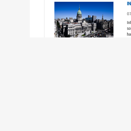
I
0
In
so
ha
I
0
In
I
0
In