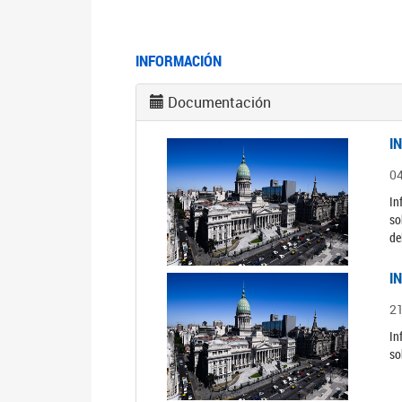
INFORMACIÓN
Documentación
I
0
In
so
de
I
2
In
so