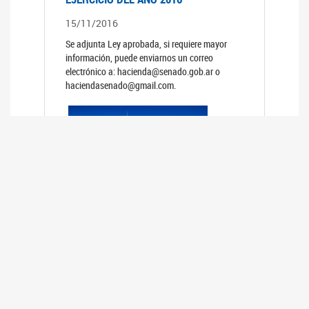
15/11/2016
Se adjunta Ley aprobada, si requiere mayor
información, puede enviarnos un correo
electrónico a: hacienda@senado.gob.ar o
haciendasenado@gmail.com.
PRESUPUESTO GENERAL DE LA
ADMINISTRACION NACIONAL PARA EL
EJERCICIO DEL AÑO 2015
15/11/2015
Se adjunta Ley aprobada, si requiere mayor
información, puede enviarnos un correo