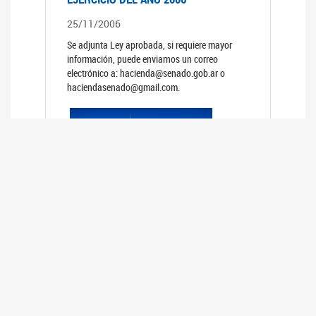
25/11/2006
Se adjunta Ley aprobada, si requiere mayor
información, puede enviarnos un correo
electrónico a: hacienda@senado.gob.ar o
haciendasenado@gmail.com.
REUNIÓN N°39 PLENARIA DE LAS
COMISIONES DE LEGISLACIÓN
GENERAL Y DE PRESUPUESTO Y
HACIENDA
24/10/2006
TRATAMIENTO DE LOS EXPEDIENTES: