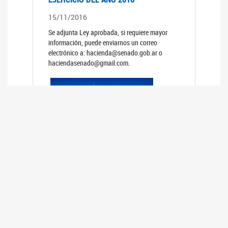
15/11/2016
Se adjunta Ley aprobada, si requiere mayor
información, puede enviarnos un correo
electrónico a: hacienda@senado.gob.ar o
haciendasenado@gmail.com.
PRESUPUESTO GENERAL DE LA
ADMINISTRACION NACIONAL PARA EL
EJERCICIO DEL AÑO 2015
15/11/2015
Se adjunta Ley aprobada, si requiere mayor
información, puede enviarnos un correo