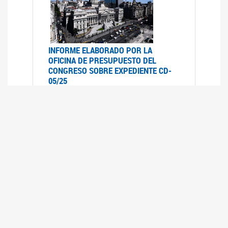
INFORME ELABORADO POR LA
OFICINA DE PRESUPUESTO DEL
CONGRESO SOBRE EXPEDIENTE CD-
05/25
07/07/2025
Informe elaborado por la Oficina de
Presupuesto del Congreso (OPC) a pedido de la
comisión de Presupuesto y Hacienda del HSN
sobre el expediente CD-05/25, Proyecto de Ley
en revisión que declara la emergencia en
discapacidad en todo el territorio nacional
hasta el 31 de diciembre de 2026.- inclu