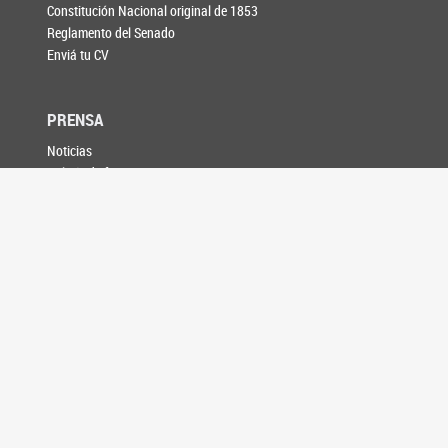
Constitución Nacional original de 1853
Reglamento del Senado
Enviá tu CV
PRENSA
Noticias
Galería de fotos
Información para medios
AGENDA
CONTACTO
SEGUINOS EN